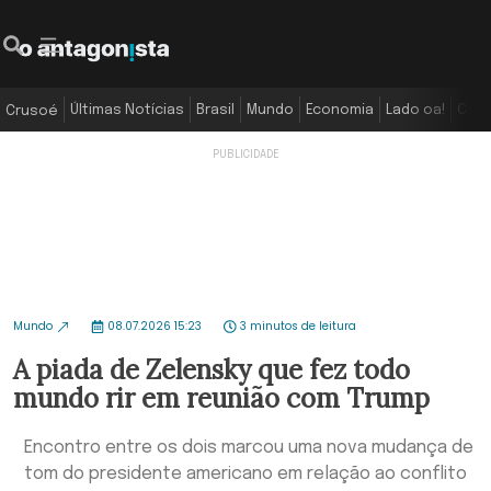
Últimas Notícias
Brasil
Mundo
Economia
Lado oa!
Colu
Crusoé
Mundo
08.07.2026 15:23
3 minutos de leitura
A piada de Zelensky que fez todo
mundo rir em reunião com Trump
Encontro entre os dois marcou uma nova mudança de
tom do presidente americano em relação ao conflito