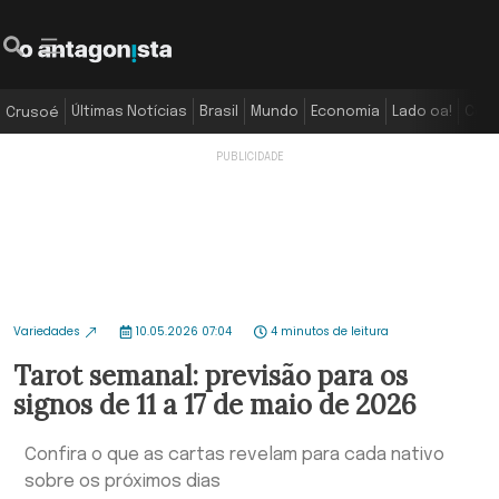
Últimas Notícias
Brasil
Mundo
Economia
Lado oa!
Colu
Crusoé
Variedades
10.05.2026 07:04
4 minutos de leitura
Tarot semanal: previsão para os
signos de 11 a 17 de maio de 2026
Confira o que as cartas revelam para cada nativo
sobre os próximos dias