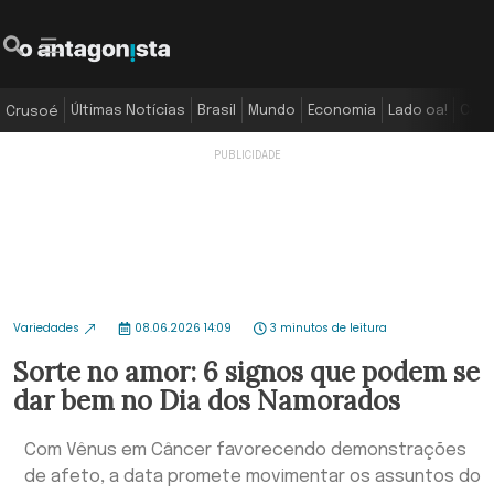
Últimas Notícias
Brasil
Mundo
Economia
Lado oa!
Colu
Crusoé
Variedades
08.06.2026 14:09
3 minutos de leitura
Sorte no amor: 6 signos que podem se
dar bem no Dia dos Namorados
Com Vênus em Câncer favorecendo demonstrações
de afeto, a data promete movimentar os assuntos do