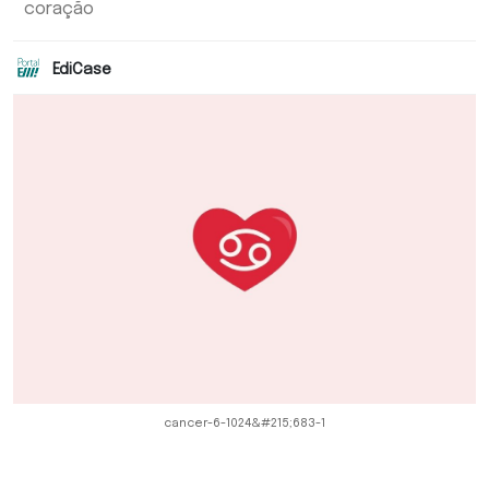
coração
EdiCase
cancer-6-1024&#215;683-1