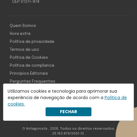
CEP: 01311-914
Quem Somos
Hora extra
Política de privacidade
Termos de uso
Política de Cookies
Política de compliance
Princípios Editoriais
Perguntas Frequentes
Utilizamos cookies e tecnologia para aprimorar sua
experiência de navegação de acordo com a
Política de
cookies.
Com inteligência e tecnologia:
FECHAR
Object1ve - Marketing Solution
O Antagonista , 2026, Todos os direitos reservados,
25.163.879/0001-13.