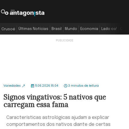
Últimas Notícias
Brasil
Mundo
Economia
Lado oa!
Colu
Crusoé
Variedades
11.06.2026 16:04
3 minutos de leitura
Signos vingativos: 5 nativos que
carregam essa fama
Características astrológicas ajudam a explicar
comportamentos dos nativos diante de certas