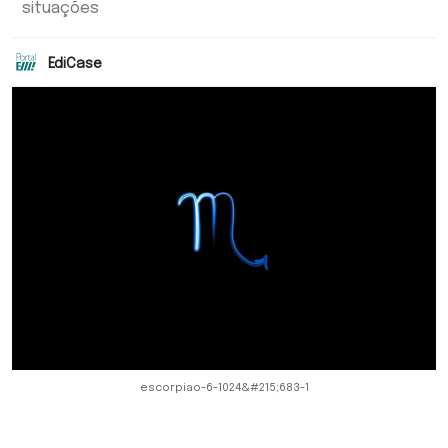
situações
EdiCase
escorpiao-6-1024&#215;683-1