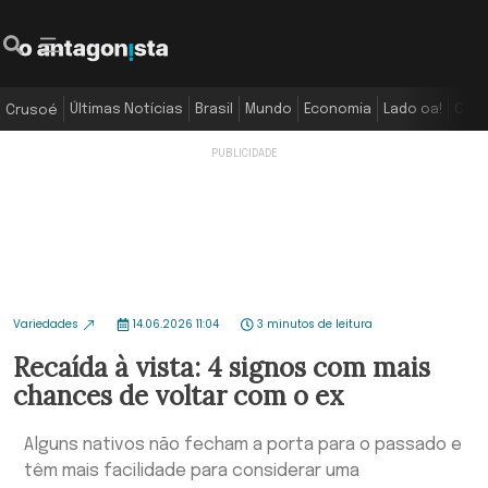
Últimas Notícias
Brasil
Mundo
Economia
Lado oa!
Colu
Crusoé
Variedades
14.06.2026 11:04
3 minutos de leitura
Recaída à vista: 4 signos com mais
chances de voltar com o ex
Alguns nativos não fecham a porta para o passado e
têm mais facilidade para considerar uma