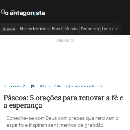
Últimas Notícias
Brasil
Mundo
Economia
Lado oa!
Colu
Crusoé
Variedades
06.03.2026 16:04
5 minutos de leitura
Páscoa: 5 orações para renovar a fé e
a esperança
Conecte-se com Deus com preces que renovam o
espírito e inspiram sentimentos de gratidão