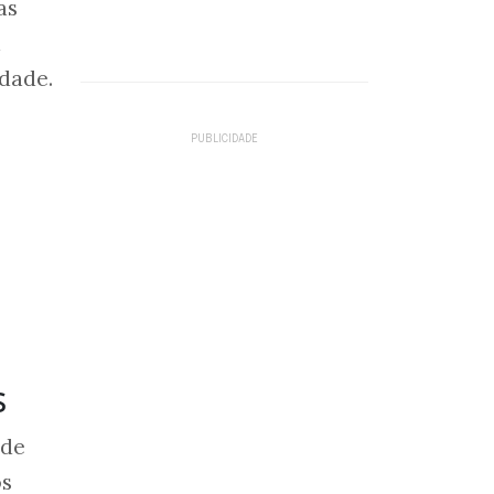
as
a
dade.
s
ade
os