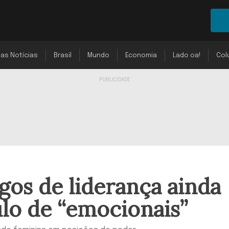
mas Notícias
Brasil
Mundo
Economia
Lado oa!
Col
os de liderança ainda
lo de “emocionais”