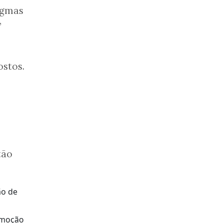
igmas
”
ostos.
tão
emoção