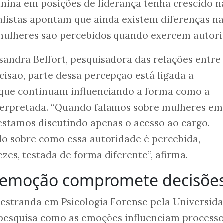
nina em posições de liderança tenha crescido n
alistas apontam que ainda existem diferenças n
ulheres são percebidos quando exercem autori
ssandra Belfort, pesquisadora das relações entre
são, parte dessa percepção está ligada a
s que continuam influenciando a forma como a
terpretada. “Quando falamos sobre mulheres em
estamos discutindo apenas o acesso ao cargo.
 sobre como essa autoridade é percebida,
zes, testada de forma diferente”, afirma.
 emoção compromete decisõe
mestranda em Psicologia Forense pela Universid
, pesquisa como as emoções influenciam process