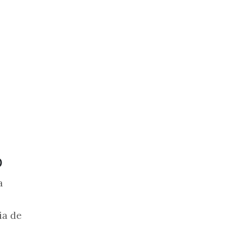
o
a
ia de