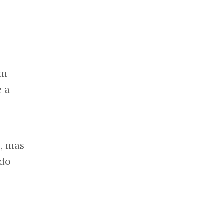
em
e a
, mas
ado