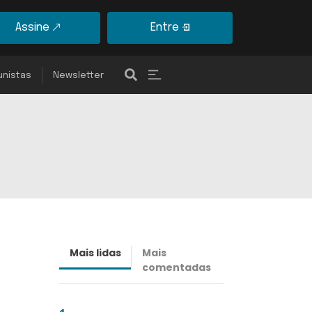
Assine
Entre
unistas
Newsletter
Mais lidas
Mais
Últimas
comentadas
notícias