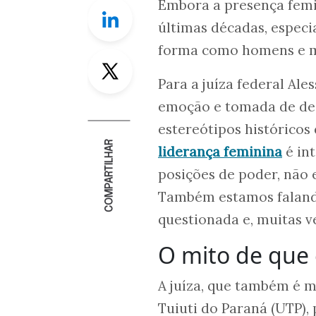
Embora a presença femi
Linkedin
últimas décadas, especi
forma como homens e m
Twitter
Para a juíza federal Ale
emoção e tomada de deci
estereótipos histórico
COMPARTILHAR
liderança feminina
é in
posições de poder, não 
Também estamos falando
questionada e, muitas ve
O mito de que
A juíza, que também é 
Tuiuti do Paraná (UTP)