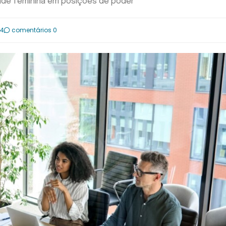
dade feminina em posições de poder
34
comentários 0