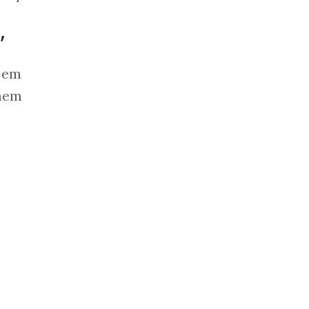
”
o em
omem