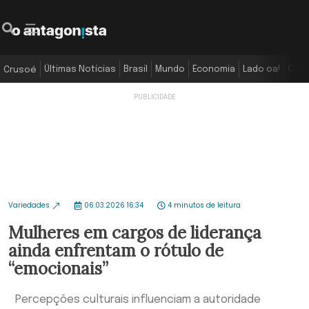
Últimas Notícias
Brasil
Mundo
Economia
Lado oa!
Colu
Crusoé
Variedades
06.03.2026 16:34
4 minutos de leitura
Mulheres em cargos de liderança
ainda enfrentam o rótulo de
“emocionais”
Percepções culturais influenciam a autoridade