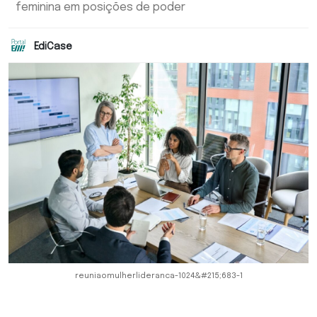
feminina em posições de poder
EdiCase
reuniaomulherlideranca-1024&#215;683-1