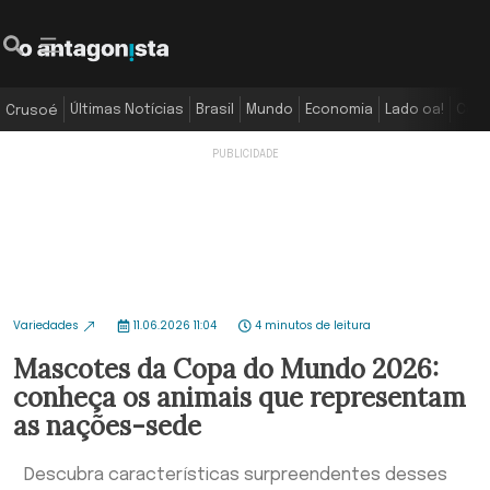
Últimas Notícias
Brasil
Mundo
Economia
Lado oa!
Colu
Crusoé
Variedades
11.06.2026 11:04
4 minutos de leitura
Mascotes da Copa do Mundo 2026:
conheça os animais que representam
as nações-sede
Descubra características surpreendentes desses