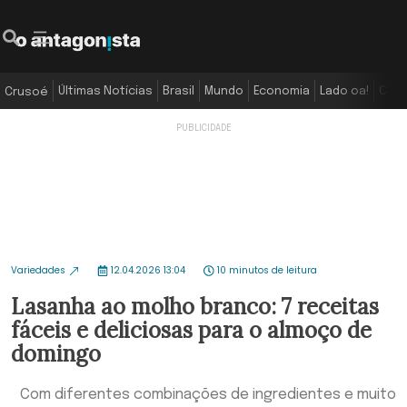
Últimas Notícias
Brasil
Mundo
Economia
Lado oa!
Colu
Crusoé
Variedades
12.04.2026 13:04
10 minutos de leitura
Lasanha ao molho branco: 7 receitas
fáceis e deliciosas para o almoço de
domingo
Com diferentes combinações de ingredientes e muito