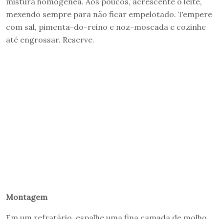
mistura homogênea. Aos poucos, acrescente o leite,
mexendo sempre para não ficar empelotado. Tempere
com sal, pimenta-do-reino e noz-moscada e cozinhe
até engrossar. Reserve.
Montagem
Em um refratário, espalhe uma fina camada de molho