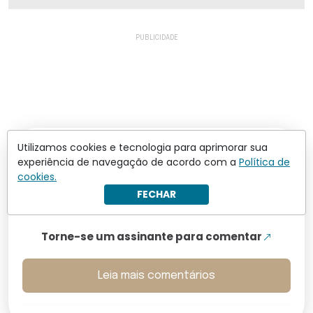
Utilizamos cookies e tecnologia para aprimorar sua
experiência de navegação de acordo com a
Política de
Os comentários não representam a opinião do site; a
responsabilidade pelo conteúdo postado é do autor da
cookies.
mensagem.
FECHAR
Comentários (0)
Torne-se um assinante para comentar
Leia mais comentários