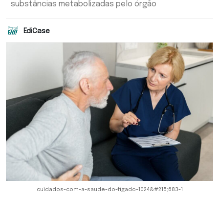
substâncias metabolizadas pelo órgão
EdiCase
cuidados-com-a-saude-do-figado-1024&#215;683-1