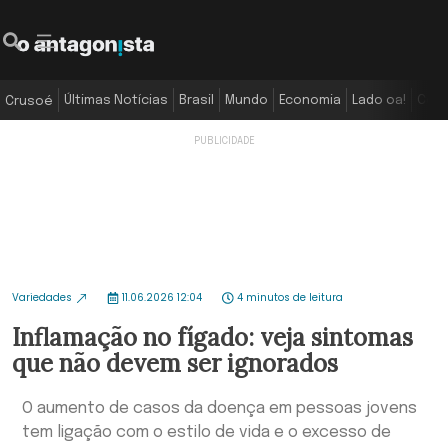
Últimas Notícias
Brasil
Mundo
Economia
Lado oa!
Colu
Crusoé
Variedades
11.06.2026 12:04
4 minutos de leitura
Inflamação no fígado: veja sintomas
que não devem ser ignorados
O aumento de casos da doença em pessoas jovens
tem ligação com o estilo de vida e o excesso de