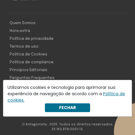
Quem Somos
Hora extra
Política de privacidade
Termos de uso
Política de Cookies
Política de compliance
Princípios Editoriais
Perguntas Frequentes
Utilizamos cookies e tecnologia para aprimorar sua
experiência de navegação de acordo com a
Política de
cookies.
Com inteligência e tecnologia:
FECHAR
Object1ve - Marketing Solution
O Antagonista , 2026, Todos os direitos reservados,
25.163.879/0001-13.