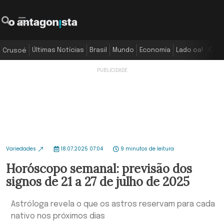
Últimas Notícias
Brasil
Mundo
Economia
Lado oa!
Colu
Crusoé
Variedades
18.07.2025 07:04
9 minutos de leitura
Horóscopo semanal: previsão dos
signos de 21 a 27 de julho de 2025
Astróloga revela o que os astros reservam para cada
nativo nos próximos dias