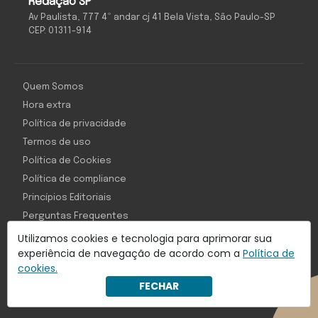
Redação SP
Av Paulista, 777 4º andar cj 41 Bela Vista, São Paulo-SP
CEP: 01311-914
Quem Somos
Hora extra
Política de privacidade
Termos de uso
Política de Cookies
Política de compliance
Princípios Editoriais
Perguntas Frequentes
Utilizamos cookies e tecnologia para aprimorar sua
experiência de navegação de acordo com a
Política de
cookies.
Com inteligência e tecnologia:
FECHAR
Object1ve - Marketing Solution