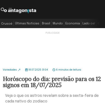
Últimas Notícias
Brasil
Mundo
Economia
Lado oa!
Colu
Crusoé
Variedades
18.07.2025 01:04
6 minutos de leitura
Horóscopo do dia: previsão para os 12
signos em 18/07/2025
Veja o que os astros revelam sobre a sexta-feira de
cada nativo do zodíaco