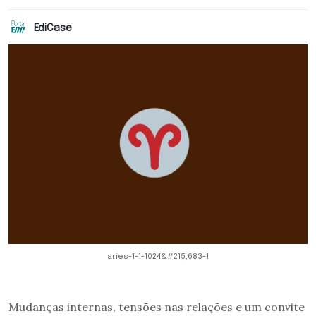
EdiCase
aries-1-1-1024&#215;683-1
Mudanças internas, tensões nas relações e um convite