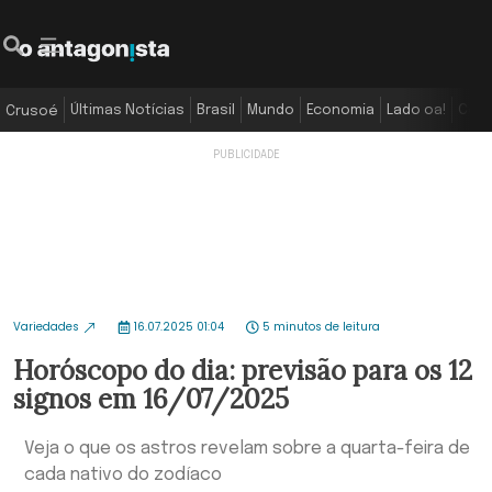
Últimas Notícias
Brasil
Mundo
Economia
Lado oa!
Colu
Crusoé
Variedades
16.07.2025 01:04
5 minutos de leitura
Horóscopo do dia: previsão para os 12
signos em 16/07/2025
Veja o que os astros revelam sobre a quarta-feira de
cada nativo do zodíaco