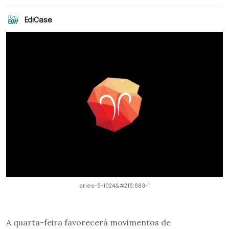
EdiCase
aries-5-1024&#215;683-1
A quarta-feira favorecerá movimentos de