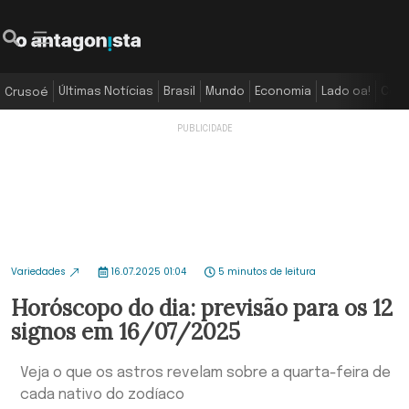
Últimas Notícias
Brasil
Mundo
Economia
Lado oa!
Colu
Crusoé
Variedades
16.07.2025 01:04
5 minutos de leitura
Horóscopo do dia: previsão para os 12
signos em 16/07/2025
Veja o que os astros revelam sobre a quarta-feira de
cada nativo do zodíaco