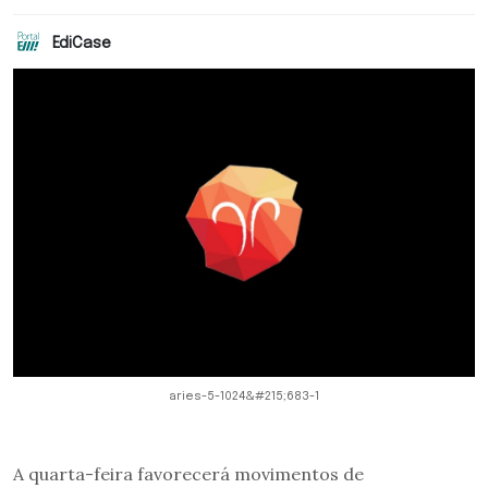
EdiCase
aries-5-1024&#215;683-1
A quarta-feira favorecerá movimentos de