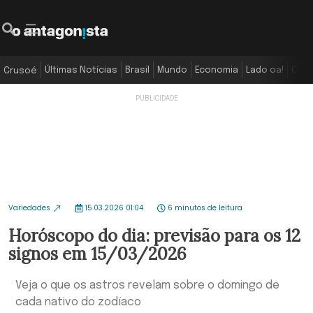
Últimas Notícias
Brasil
Mundo
Economia
Lado oa!
Colu
Crusoé
Variedades
15.03.2026 01:04
6 minutos de leitura
Horóscopo do dia: previsão para os 12
signos em 15/03/2026
Veja o que os astros revelam sobre o domingo de
cada nativo do zodíaco