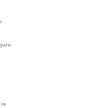
e
 para
 os