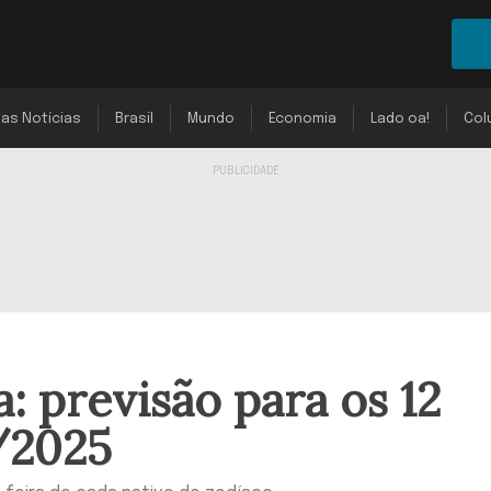
mas Notícias
Brasil
Mundo
Economia
Lado oa!
Col
: previsão para os 12
/2025