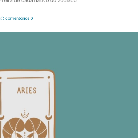
-feira de cada nativo do zodíaco
0
comentários 0