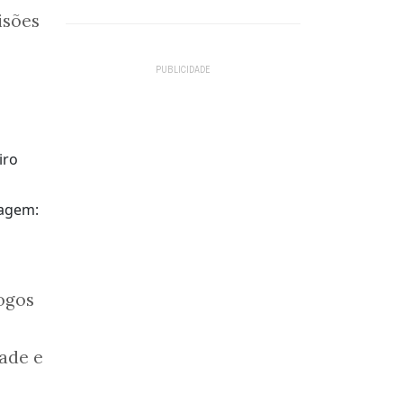
isões
magem:
logos
ade e