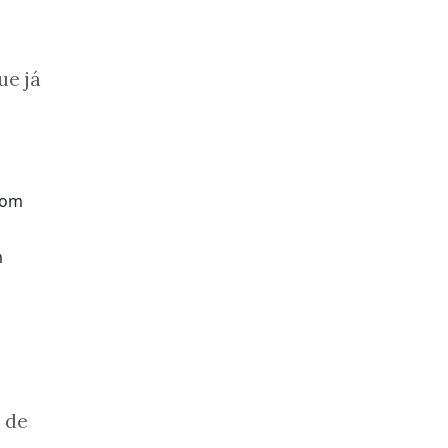
ue já
m
 de