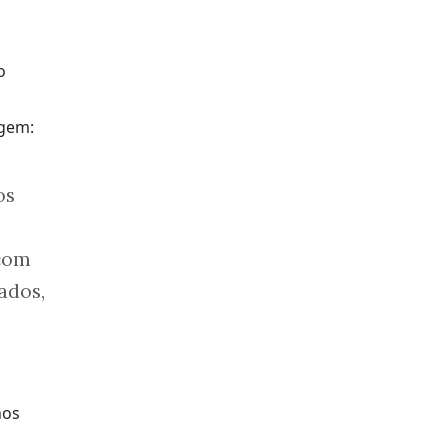
agem:
os
 com
ados,