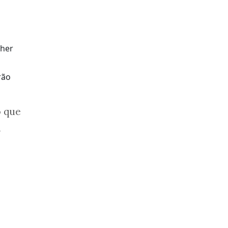
rão
o que
a