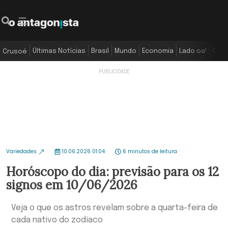
Últimas Notícias
Brasil
Mundo
Economia
Lado oa!
Colu
Crusoé
Variedades
10.06.2026 01:04
6 minutos de leitura
Horóscopo do dia: previsão para os 12
signos em 10/06/2026
Veja o que os astros revelam sobre a quarta-feira de
cada nativo do zodíaco