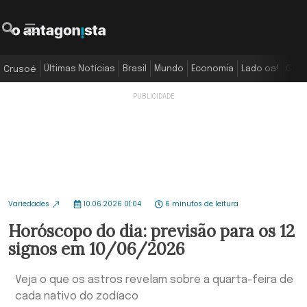
Últimas Notícias
Brasil
Mundo
Economia
Lado oa!
Colu
Crusoé
Variedades
10.06.2026 01:04
6 minutos de leitura
Horóscopo do dia: previsão para os 12
signos em 10/06/2026
Veja o que os astros revelam sobre a quarta-feira de
cada nativo do zodíaco