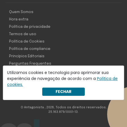
Quem Somos
Hora extra
Política de privacidade
Termos de uso
Política de Cookies
Política de compliance
Princípios Editoriais
Perguntas Frequentes
Utilizamos cookies e tecnologia para aprimorar sua
experiência de navegação de acordo com a
Política de
cookies.
Com inteligência e tecnologia:
FECHAR
Object1ve - Marketing Solution
O Antagonista , 2026, Todos os direitos reservados,
25.163.879/0001-13.