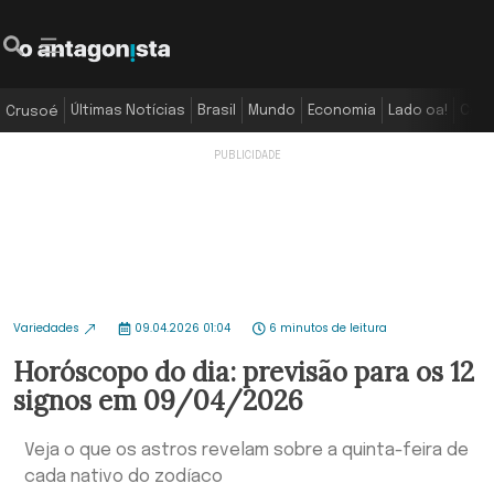
Últimas Notícias
Brasil
Mundo
Economia
Lado oa!
Colu
Crusoé
Variedades
09.04.2026 01:04
6 minutos de leitura
Horóscopo do dia: previsão para os 12
signos em 09/04/2026
Veja o que os astros revelam sobre a quinta-feira de
cada nativo do zodíaco