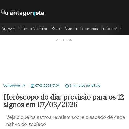
Últimas Notícias
Brasil
Mundo
Economia
Lado oa!
Colu
Crusoé
Variedades
07.03.2026 01:04
6 minutos de leitura
Horóscopo do dia: previsão para os 12
signos em 07/03/2026
Veja o que os astros revelam sobre o sábado de cada
nativo do zodíaco