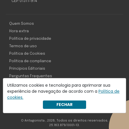
CEP: 01311-914
Quem Somos
Hora extra
Política de privacidade
Termos de uso
Política de Cookies
Política de compliance
Princípios Editoriais
Perguntas Frequentes
Utilizamos cookies e tecnologia para aprimorar sua
experiência de navegação de acordo com a
Política de
cookies.
Com inteligência e tecnologia:
FECHAR
Object1ve - Marketing Solution
O Antagonista , 2026, Todos os direitos reservados,
25.163.879/0001-13.