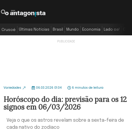
Últimas Notícias
Brasil
Mundo
Economia
Lado oa!
Colu
Crusoé
Variedades
06.03.2026 01:04
6 minutos de leitura
Horóscopo do dia: previsão para os 12
signos em 06/03/2026
Veja o que os astros revelam sobre a sexta-feira de
cada nativo do zodíaco