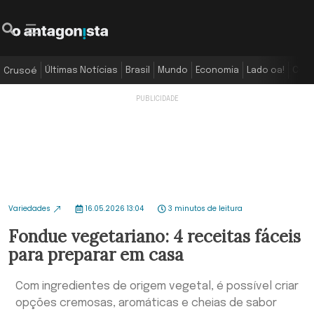
Últimas Notícias
Brasil
Mundo
Economia
Lado oa!
Colu
Crusoé
Variedades
16.05.2026 13:04
3 minutos de leitura
Fondue vegetariano: 4 receitas fáceis
para preparar em casa
Com ingredientes de origem vegetal, é possível criar
opções cremosas, aromáticas e cheias de sabor