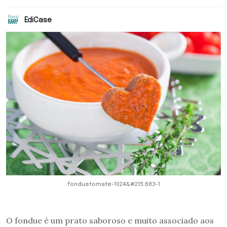
EdiCase
fonduetomate-1024&#215;683-1
O fondue é um prato saboroso e muito associado aos