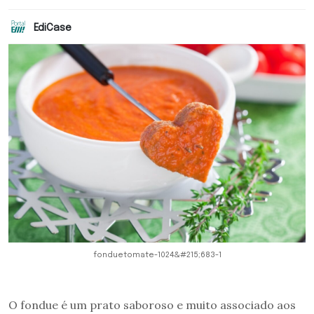
EdiCase
fonduetomate-1024&#215;683-1
O fondue é um prato saboroso e muito associado aos