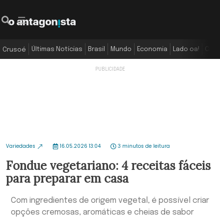
Últimas Notícias
Brasil
Mundo
Economia
Lado oa!
Colu
Crusoé
Variedades
16.05.2026 13:04
3 minutos de leitura
Fondue vegetariano: 4 receitas fáceis
para preparar em casa
Com ingredientes de origem vegetal, é possível criar
opções cremosas, aromáticas e cheias de sabor