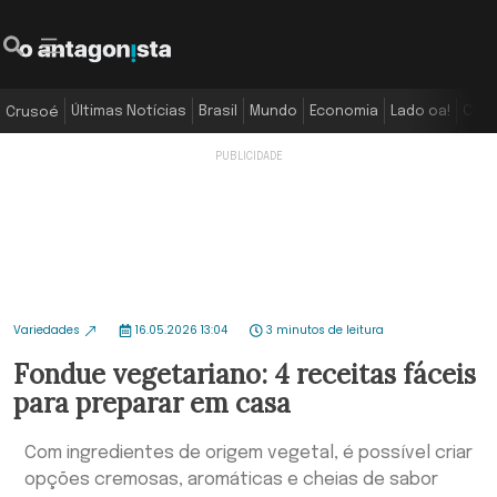
Últimas Notícias
Brasil
Mundo
Economia
Lado oa!
Colu
Crusoé
Variedades
16.05.2026 13:04
3 minutos de leitura
Fondue vegetariano: 4 receitas fáceis
para preparar em casa
Com ingredientes de origem vegetal, é possível criar
opções cremosas, aromáticas e cheias de sabor