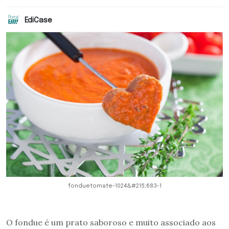
EdiCase
fonduetomate-1024&#215;683-1
O fondue é um prato saboroso e muito associado aos