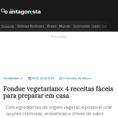
Últimas Notícias
Brasil
Mundo
Economia
Lado oa!
Colu
Crusoé
Variedades
16.05.2026 13:04
3 minutos de leitura
Fondue vegetariano: 4 receitas fáceis
para preparar em casa
Com ingredientes de origem vegetal, é possível criar
opções cremosas, aromáticas e cheias de sabor