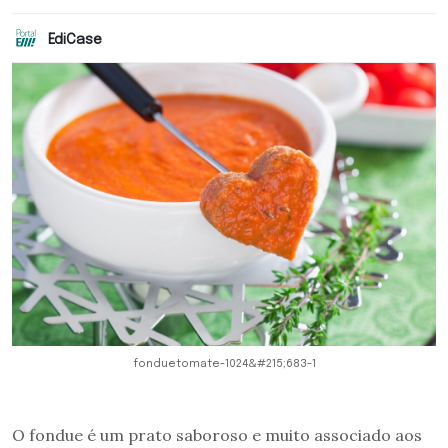
EdiCase
fonduetomate-1024&#215;683-1
O fondue é um prato saboroso e muito associado aos