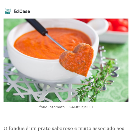
EdiCase
fonduetomate-1024&#215;683-1
O fondue é um prato saboroso e muito associado aos