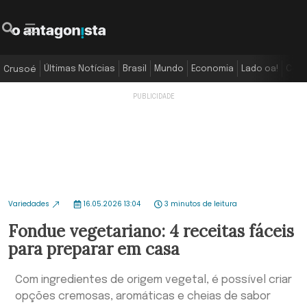
Últimas Notícias
Brasil
Mundo
Economia
Lado oa!
Colu
Crusoé
Variedades
16.05.2026 13:04
3 minutos de leitura
Fondue vegetariano: 4 receitas fáceis
para preparar em casa
Com ingredientes de origem vegetal, é possível criar
opções cremosas, aromáticas e cheias de sabor