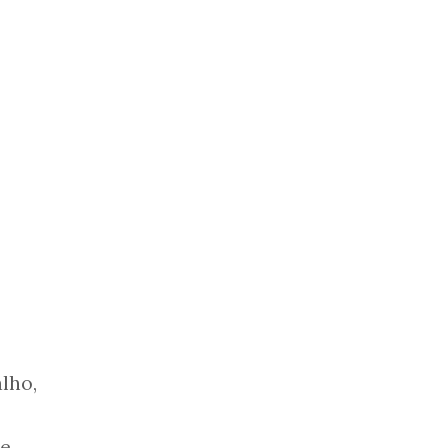
lho,
te