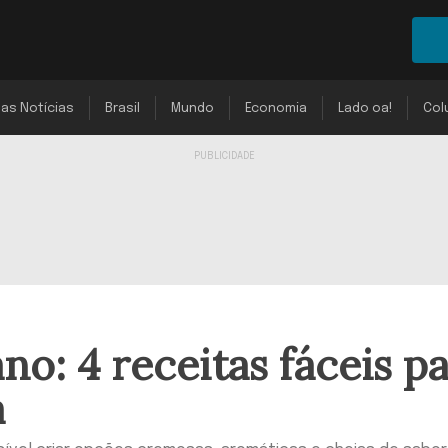
mas Notícias
Brasil
Mundo
Economia
Lado oa!
Col
o: 4 receitas fáceis p
a