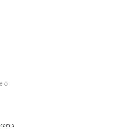
e o
.