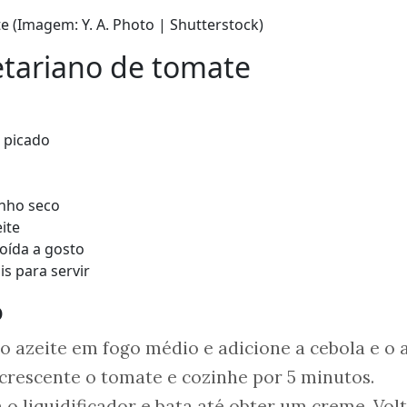
 (Imagem: Y. A. Photo | Shutterstock)
etariano de tomate
picado
inho seco
ite
oída a gosto
s para servir
o
 azeite em fogo médio e adicione a cebola e o a
crescente o tomate e cozinhe por 5 minutos.
 o liquidificador e bata até obter um creme. Vol