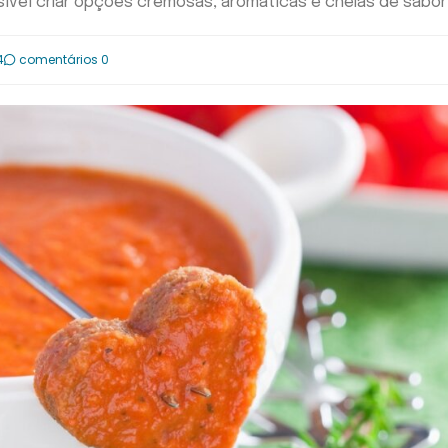
sível criar opções cremosas, aromáticas e cheias de sabor
4
comentários 0