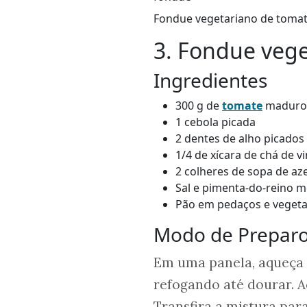
Fondue vegetariano de tomate
3. Fondue veg
Ingredientes
300 g de
tomate
maduro 
1 cebola picada
2 dentes de alho picados
1/4 de xícara de chá de v
2 colheres de sopa de aze
Sal e pimenta-do-reino m
Pão em pedaços e vegetai
Modo de Prepar
Em uma panela, aqueça o
refogando até dourar. A
Transfira a mistura para