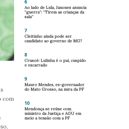
6
Ao lado de Lula, Janones anuncia
“guerra”: “Tirem as crianças da
sala”
7
Cleitinho ainda pode ser
candidato ao governo de MG?
8
Crusoé: Lulinha é o pai, cuspido
e escarrado
9
Mauro Mendes, ex-governador
is
do Mato Grosso, na mira da PF
o com
10
Mendonça se reúne com
ministro da Justiça e AGU em
m
meio a tensão com a PF
so,