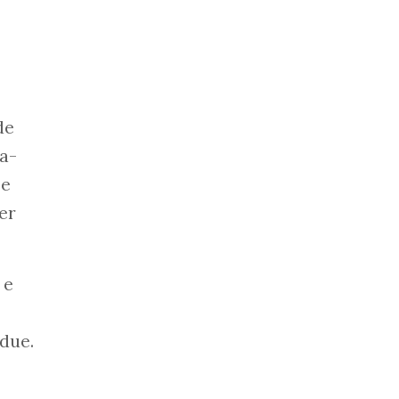
de
a-
 e
er
 e
due.