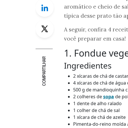
Linkedin
aromático e cheio de sa
típica desse prato tão 
Twitter
A seguir, confira 4 rec
você preparar em casa!
1. Fondue vege
COMPARTILHAR
Ingredientes
2 xícaras de chá de casta
4 xícaras de chá de água
500 g de mandioquinha c
2 colheres de
sopa
de pol
1 dente de alho ralado
1 colher de chá de sal
1 xícara de chá de azeite
Pimenta-do-reino moída 