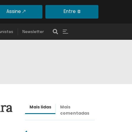
Assine
Entre
unistas
Newsletter
ara
Mais lidas
Mais
Últimas
comentadas
notícias