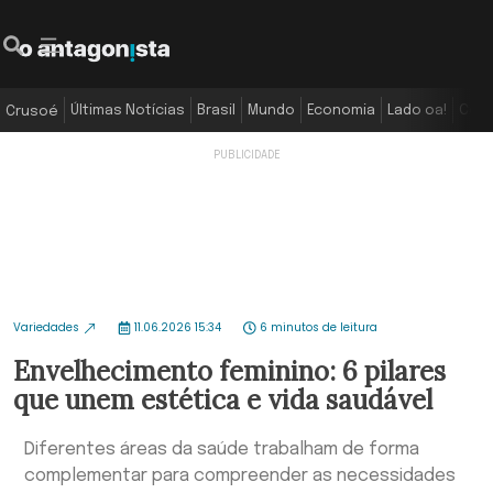
Últimas Notícias
Brasil
Mundo
Economia
Lado oa!
Colu
Crusoé
Variedades
11.06.2026 15:34
6 minutos de leitura
Envelhecimento feminino: 6 pilares
que unem estética e vida saudável
Diferentes áreas da saúde trabalham de forma
complementar para compreender as necessidades