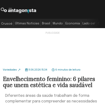
Últimas Notícias
Brasil
Mundo
Economia
Lado oa!
Colu
Crusoé
Variedades
11.06.2026 15:34
6 minutos de leitura
Envelhecimento feminino: 6 pilares
que unem estética e vida saudável
Diferentes áreas da saúde trabalham de forma
complementar para compreender as necessidades