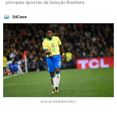
principais apostas da Seleção Brasileira
EdiCase
Endrick-1024&#215;683-1