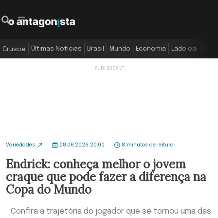
Últimas Notícias
Brasil
Mundo
Economia
Lado oa!
Colu
Crusoé
Variedades
08.06.2026 20:00
8 minutos de leitura
Endrick: conheça melhor o jovem
craque que pode fazer a diferença na
Copa do Mundo
Confira a trajetória do jogador que se tornou uma das