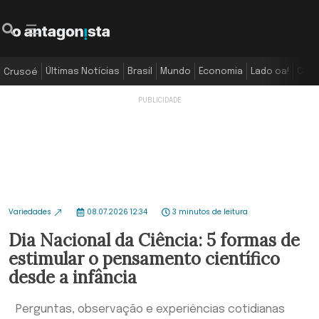
Últimas Notícias
Brasil
Mundo
Economia
Lado oa!
Colu
Crusoé
Variedades
08.07.2026 12:34
3 minutos de leitura
Dia Nacional da Ciência: 5 formas de
estimular o pensamento científico
desde a infância
Perguntas, observação e experiências cotidianas