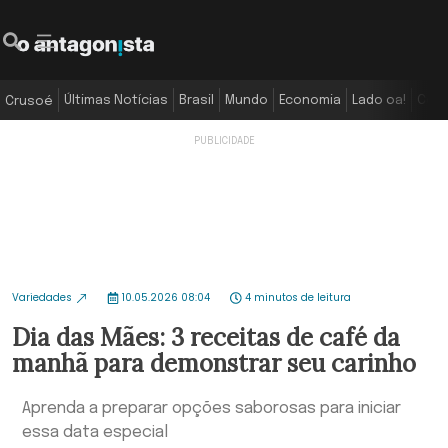
Últimas Notícias
Brasil
Mundo
Economia
Lado oa!
Colu
Crusoé
Variedades
10.05.2026 08:04
4 minutos de leitura
Dia das Mães: 3 receitas de café da
manhã para demonstrar seu carinho
Aprenda a preparar opções saborosas para iniciar
essa data especial