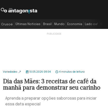
Últimas Notícias
Brasil
Mundo
Economia
Lado oa!
Colu
Crusoé
Variedades
10.05.2026 08:04
4 minutos de leitura
Dia das Mães: 3 receitas de café da
manhã para demonstrar seu carinho
Aprenda a preparar opções saborosas para iniciar
essa data especial