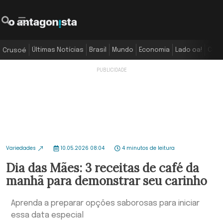
Últimas Notícias
Brasil
Mundo
Economia
Lado oa!
Colu
Crusoé
Variedades
10.05.2026 08:04
4 minutos de leitura
Dia das Mães: 3 receitas de café da
manhã para demonstrar seu carinho
Aprenda a preparar opções saborosas para iniciar
essa data especial