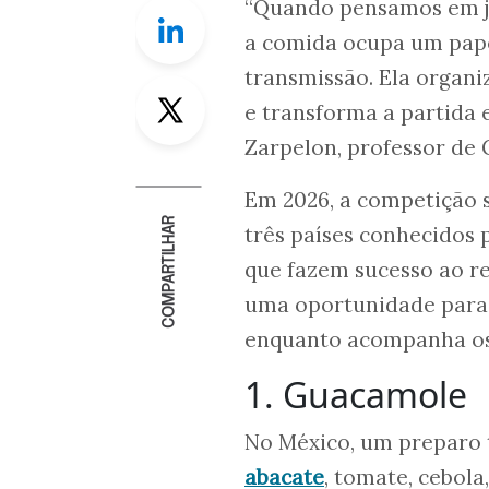
“Quando pensamos em jo
Linkedin
a comida ocupa um pape
transmissão. Ela organi
Twitter
e transforma a partida 
Zarpelon, professor de 
Em 2026, a competição s
COMPARTILHAR
três países conhecidos 
que fazem sucesso ao r
uma oportunidade para 
enquanto acompanha os 
1. Guacamole
No México, um preparo t
abacate
, tomate, cebol