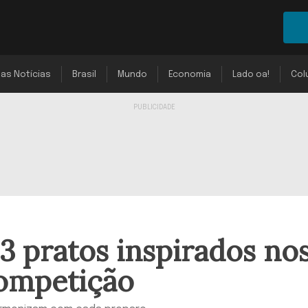
mas Notícias
Brasil
Mundo
Economia
Lado oa!
Col
 pratos inspirados no
competição