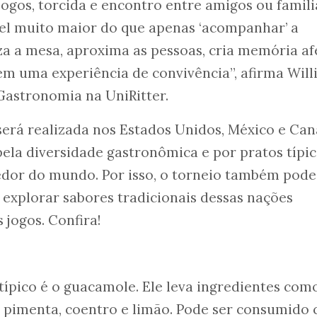
gos, torcida e encontro entre amigos ou famili
l muito maior do que apenas ‘acompanhar’ a
za a mesa, aproxima as pessoas, cria memória af
em uma experiência de convivência”, afirma Will
Gastronomia na UniRitter.
erá realizada nos Estados Unidos, México e Can
pela diversidade gastronômica e por pratos típi
edor do mundo. Por isso, o torneio também pode
explorar sabores tradicionais dessas nações
jogos. Confira!
ípico é o guacamole. Ele leva ingredientes com
a, pimenta, coentro e limão. Pode ser consumido