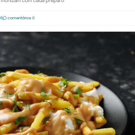
rmonizam com cada preparo
05
comentários 0