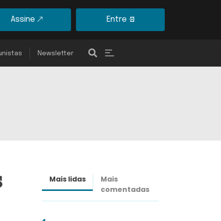
Assine
Entre
unistas
Newsletter
s
Mais lidas
Mais
Últimas
comentadas
notícias