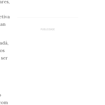
ares,
etiva
ian
adá,
cos
 ser
o
 com