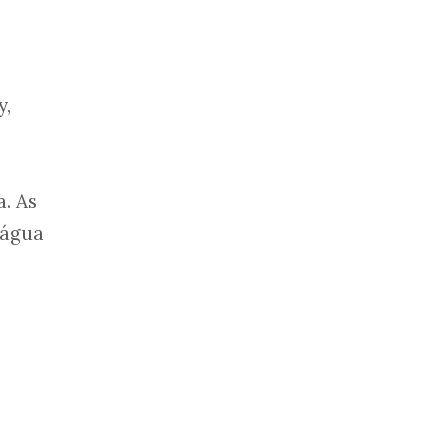
y,
a. As
 água