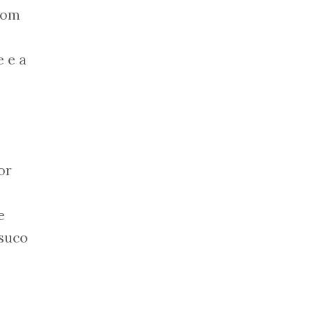
com
 e a
or
e
 suco