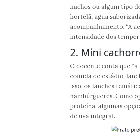
nachos ou algum tipo de
hortelã, água saborizad
acompanhamento. “A acid
intensidade dos tempero
2. Mini cachor
O docente conta que “a
comida de estádio, lanc
isso, os lanches temáti
hambúrgueres. Como op
proteína, algumas opçõe
de uva integral.