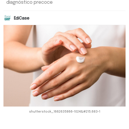
diagnóstico precoce
EdiCase
shutterstock_1662635866-1024&#215;683-1