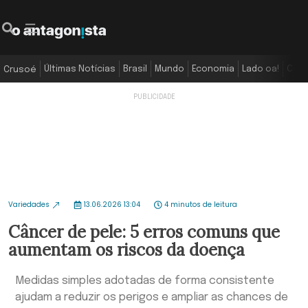
Últimas Notícias
Brasil
Mundo
Economia
Lado oa!
Colu
Crusoé
Variedades
13.06.2026 13:04
4 minutos de leitura
Câncer de pele: 5 erros comuns que
aumentam os riscos da doença
Medidas simples adotadas de forma consistente
ajudam a reduzir os perigos e ampliar as chances de