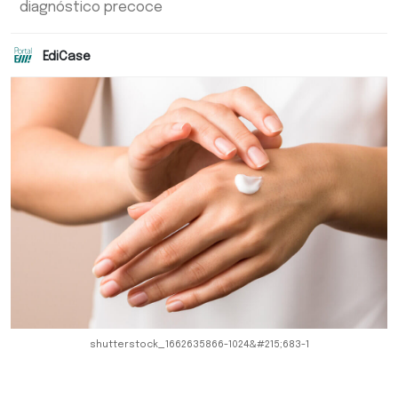
diagnóstico precoce
EdiCase
shutterstock_1662635866-1024&#215;683-1