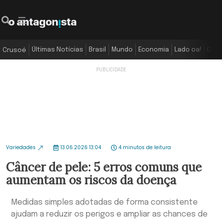
Últimas Notícias
Brasil
Mundo
Economia
Lado oa!
Colu
Crusoé
Variedades
13.06.2026 13:04
4 minutos de leitura
Câncer de pele: 5 erros comuns que
aumentam os riscos da doença
Medidas simples adotadas de forma consistente
ajudam a reduzir os perigos e ampliar as chances de