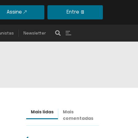
Assine
Entre
unistas
Newsletter
Mais lidas
Mais
Últimas
comentadas
notícias