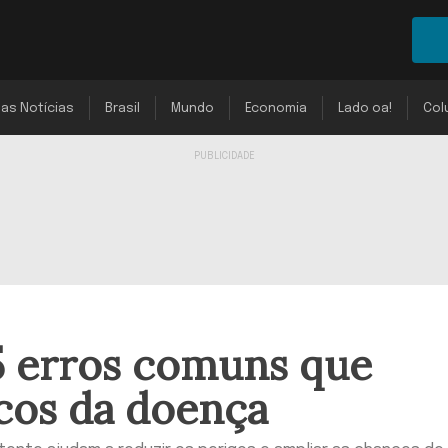
mas Notícias
Brasil
Mundo
Economia
Lado oa!
Col
5 erros comuns que
cos da doença