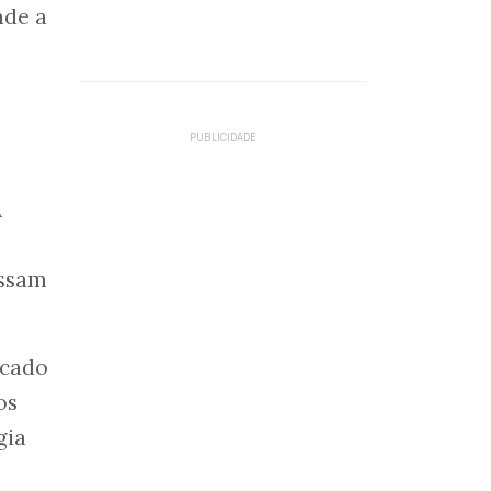
nde a
A
assam
icado
os
gia