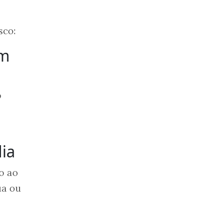
sco:
em
o
dia
ão ao
ua ou