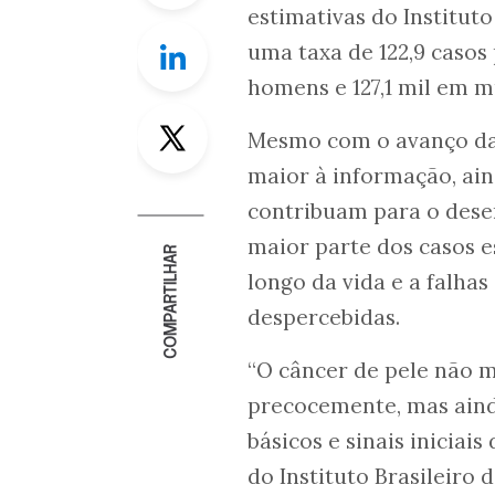
estimativas do Institut
Linkedin
uma taxa de 122,9 casos 
homens e 127,1 mil em 
Twitter
Mesmo com o avanço da
maior à informação, ai
contribuam para o dese
maior parte dos casos e
COMPARTILHAR
longo da vida e a falha
despercebidas.
“O câncer de pele não
precocemente, mas aind
básicos e sinais inicia
do Instituto Brasileiro 