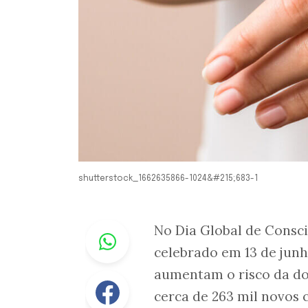
shutterstock_1662635866-1024&#215;683-1
Whastapp
No Dia Global de Consc
celebrado em 13 de junho
aumentam o risco da doe
Facebook
cerca de 263 mil novos 