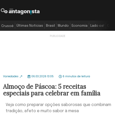
Últimas Notícias
Brasil
Mundo
Economia
Lado oa!
Colu
Crusoé
Variedades
06.03.2026 13:05
6 minutos de leitura
Almoço de Páscoa: 5 receitas
especiais para celebrar em família
Veja como preparar opções saborosas que combinam
tradição, afeto e muito sabor à mesa