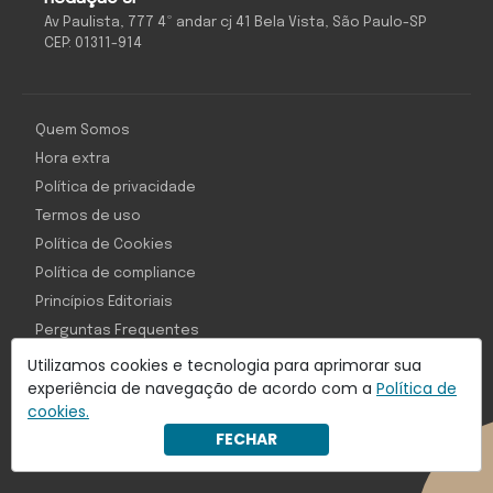
Av Paulista, 777 4º andar cj 41 Bela Vista, São Paulo-SP
CEP: 01311-914
Quem Somos
Hora extra
Política de privacidade
Termos de uso
Política de Cookies
Política de compliance
Princípios Editoriais
Perguntas Frequentes
Utilizamos cookies e tecnologia para aprimorar sua
experiência de navegação de acordo com a
Política de
cookies.
Com inteligência e tecnologia:
FECHAR
Object1ve - Marketing Solution