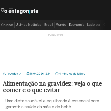
Últimas Notícias
Brasil
Mundo
Economia
Lado oa!
Colu
Crusoé
Variedades
16.04.2026 12:34
4 minutos de leitura
Alimentação na gravidez: veja o que
comer e o que evitar
Uma dieta saudável e equilibrada é essencial para
garantir a saúde da mãe e do bebê