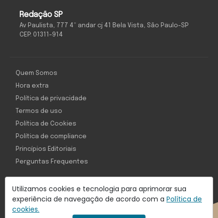
Redação SP
Av Paulista, 777 4º andar cj 41 Bela Vista, São Paulo-SP
CEP: 01311-914
Quem Somos
Hora extra
Política de privacidade
Termos de uso
Política de Cookies
Política de compliance
Princípios Editoriais
Perguntas Frequentes
Utilizamos cookies e tecnologia para aprimorar sua
experiência de navegação de acordo com a
Política de
Com inteligência e tecnologia:
cookies.
Object1ve - Marketing Solution