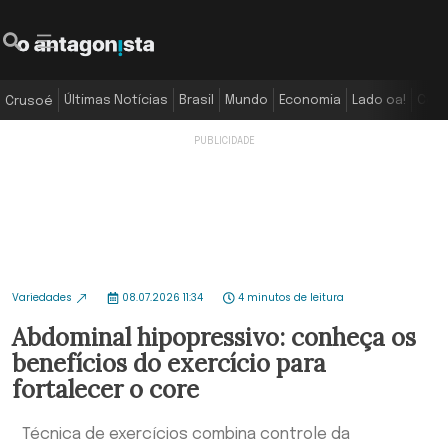
Últimas Notícias
Brasil
Mundo
Economia
Lado oa!
Colu
Crusoé
Variedades
08.07.2026 11:34
4 minutos de leitura
Abdominal hipopressivo: conheça os
benefícios do exercício para
fortalecer o core
Técnica de exercícios combina controle da