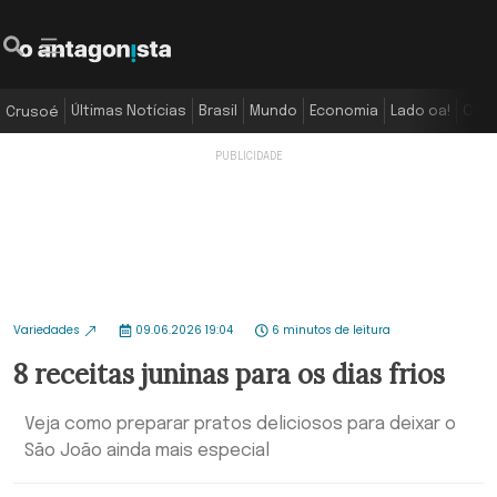
Últimas Notícias
Brasil
Mundo
Economia
Lado oa!
Colu
Crusoé
Variedades
09.06.2026 19:04
6 minutos de leitura
8 receitas juninas para os dias frios
Veja como preparar pratos deliciosos para deixar o
São João ainda mais especial