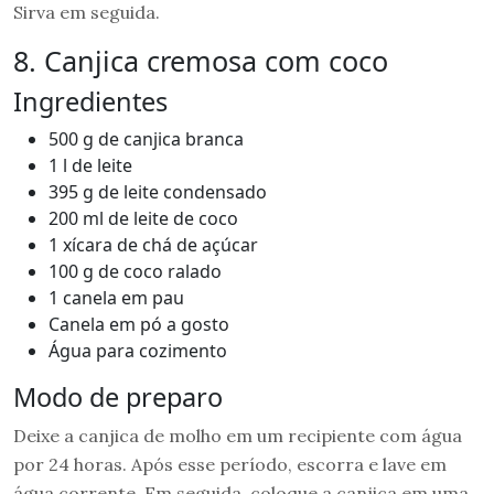
Sirva em seguida.
8. Canjica cremosa com coco
Ingredientes
500 g de canjica branca
1 l de leite
395 g de leite condensado
200 ml de leite de coco
1 xícara de chá de açúcar
100 g de coco ralado
1 canela em pau
Canela em pó a gosto
Água para cozimento
Modo de preparo
Deixe a canjica de molho em um recipiente com água
por 24 horas. Após esse período, escorra e lave em
água corrente. Em seguida, coloque a canjica em uma