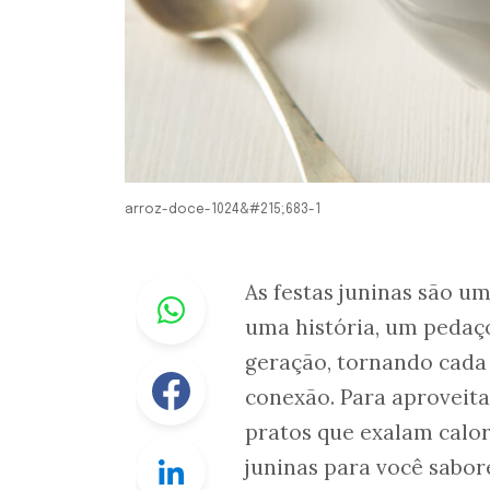
arroz-doce-1024&#215;683-1
Whastapp
As festas juninas são u
uma história, um pedaç
geração, tornando cada
Facebook
conexão. Para aproveita
pratos que exalam calor
Linkedin
juninas para você sabore