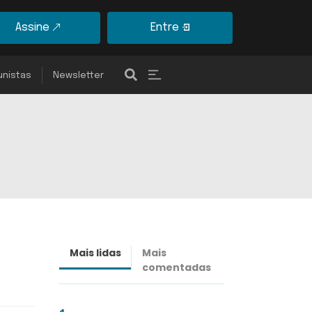
Assine
Entre
unistas
Newsletter
Mais lidas
Mais
Últimas
comentadas
notícias