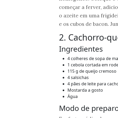
começar a ferver, adici
o azeite em uma frigide
e os cubos de bacon. Jun
2. Cachorro-q
Ingredientes
4 colheres de sopa de m
1 cebola cortada em rode
115 g de queijo cremoso
4 salsichas
4 pães de leite para cac
Mostarda a gosto
Água
Modo de prepar