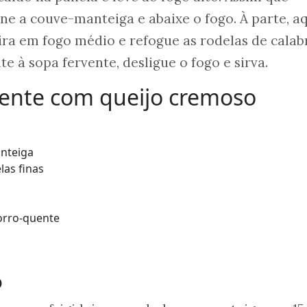
one a couve-manteiga e abaixe o fogo. À parte, a
ira em fogo médio e refogue as rodelas de calab
te à sopa fervente, desligue o fogo e sirva.
uente com queijo cremoso
anteiga
las finas
horro-quente
o