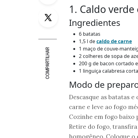
1. Caldo verde
Twitter
Ingredientes
6 batatas
1,5 l de
caldo de carne
1 maço de couve-manteig
COMPARTILHAR
2 colheres de sopa de aze
200 g de bacon cortado
1 linguiça calabresa cor
Modo de prepar
Descasque as batatas e 
carne e leve ao fogo méd
Cozinhe em fogo baixo p
Retire do fogo, transfira
homogêneo. Coloque o ca