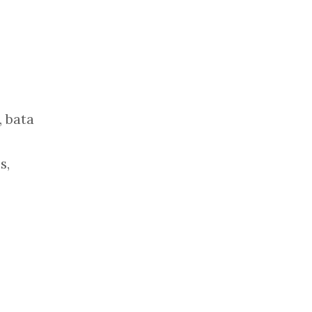
, bata
s,