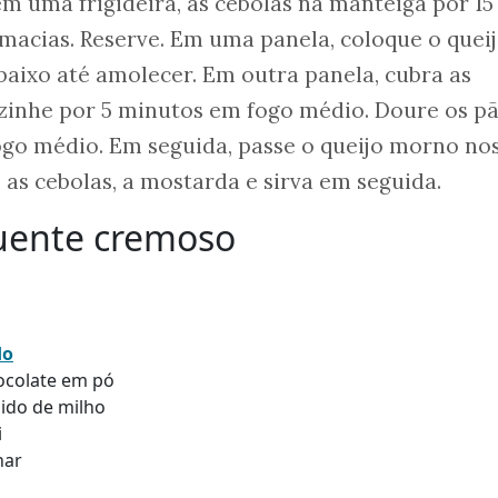
m uma frigideira, as cebolas na manteiga por 15
macias. Reserve. Em uma panela, coloque o quei
baixo até amolecer. Em outra panela, cubra as
ozinhe por 5 minutos em fogo médio. Doure os p
ogo médio. Em seguida, passe o queijo morno no
, as cebolas, a mostarda e sirva em seguida.
quente cremoso
do
ocolate em pó
ido de milho
i
har