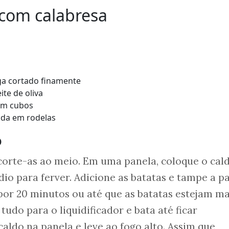
 com calabresa
a cortado finamente
ite de oliva
 em cubos
tada em rodelas
o
corte-as ao meio. Em uma panela, coloque o cal
io para ferver. Adicione as batatas e tampe a pa
or 20 minutos ou até que as batatas estejam ma
 tudo para o liquidificador e bata até ficar
ldo na panela e leve ao fogo alto. Assim que