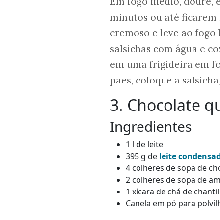
Em fogo médio, doure, e
minutos ou até ficarem 
cremoso e leve ao fogo 
salsichas com água e c
em uma frigideira em f
pães, coloque a salsicha
3. Chocolate 
Ingredientes
1 l de leite
395 g de
leite condensa
4 colheres de sopa de ch
2 colheres de sopa de am
1 xícara de chá de chantil
Canela em pó para polvil