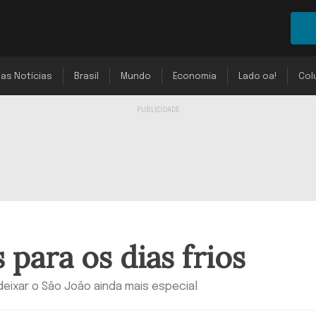
mas Notícias
Brasil
Mundo
Economia
Lado oa!
Col
 para os dias frios
deixar o São João ainda mais especial