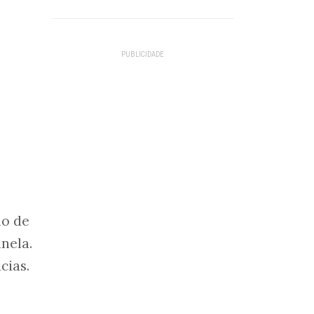
do de
nela.
cias.