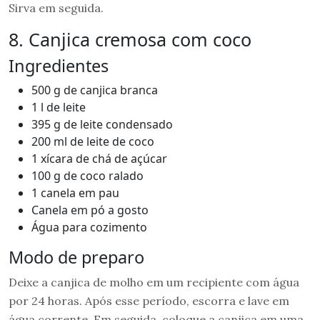
Sirva em seguida.
8. Canjica cremosa com coco
Ingredientes
500 g de canjica branca
1 l de leite
395 g de leite condensado
200 ml de leite de coco
1 xícara de chá de açúcar
100 g de coco ralado
1 canela em pau
Canela em pó a gosto
Água para cozimento
Modo de preparo
Deixe a canjica de molho em um recipiente com água
por 24 horas. Após esse período, escorra e lave em
água corrente. Em seguida, coloque a canjica em uma