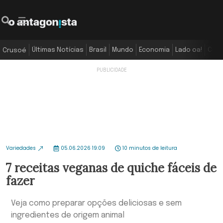
Últimas Notícias
Brasil
Mundo
Economia
Lado oa!
Colu
Crusoé
Variedades
05.06.2026 19:09
10 minutos de leitura
7 receitas veganas de quiche fáceis de
fazer
Veja como preparar opções deliciosas e sem
ingredientes de origem animal