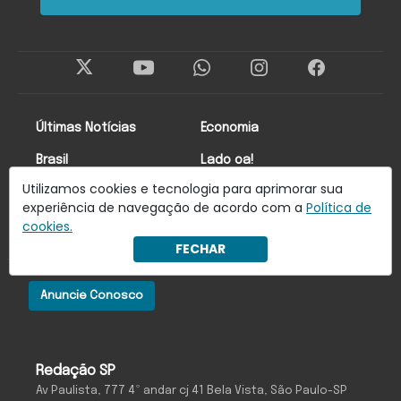
Últimas Notícias
Economia
Brasil
Lado oa!
Utilizamos cookies e tecnologia para aprimorar sua
Mundo
Colunistas
experiência de navegação de acordo com a
Política de
cookies.
Newsletter
FECHAR
Anuncie Conosco
Redação SP
Av Paulista, 777 4º andar cj 41 Bela Vista, São Paulo-SP