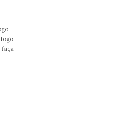
ogo
 fogo
 faça