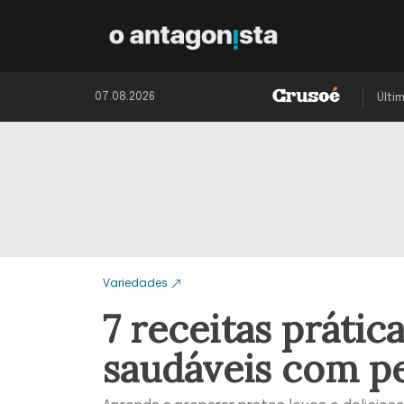
07.08.2026
Últi
Variedades
7 receitas prátic
saudáveis com p