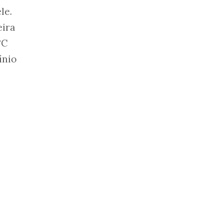
le.
eira
°C
ínio