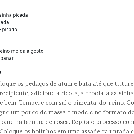
lsinha picada
icada
e picado
ta
-reino moída a gosto
mpanar
o
oloque os pedaços de atum e bata até que tritur
ecipiente, adicione a ricota, a cebola, a salsinha
re bem. Tempere com sal e pimenta-do-reino. C
egue um pouco de massa e modele no formato d
pane na farinha de rosca. Repita o processo co
. Coloque os bolinhos em uma assadeira untada 