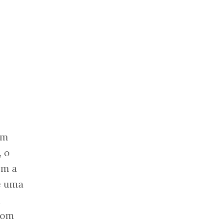
em
, o
om a
e uma
m
com