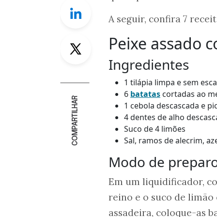
Linkedin
A seguir, confira 7 rece
Peixe assado 
Twitter
Ingredientes
1 tilápia limpa e sem es
6
batatas
cortadas ao m
COMPARTILHAR
1 cebola descascada e p
4 dentes de alho descas
Suco de 4 limões
Sal, ramos de alecrim, a
Modo de prepar
Em um liquidificador, co
reino e o suco de limão
assadeira, coloque-as ba