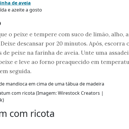
rinha de aveia
ída e azeite a gosto
o
ue o peixe e tempere com suco de limão, alho, a
 Deixe descansar por 20 minutos. Após, escorra 
és de peixe na farinha de aveia. Unte uma assade
 peixe e leve ao forno preaquecido em temperat
 em seguida.
atum com ricota (Imagem: Wirestock Creators |
k)
um com ricota