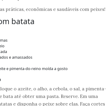
itas práticas, econômicas e saudáveis com peixes
com batata
camas
eio
icada
cados e amassados
zeite e pimenta-do-reino moída a gosto
o
loque o azeite, o alho, a cebola, o sal, a pimenta
 e bata até obter uma pasta. Reserve. Em uma
tatas e disponha o peixe sobre elas. Faça cortes