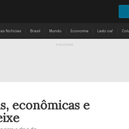
mas Notícias
Brasil
Mundo
Economia
Lado oa!
Col
as, econômicas e
eixe