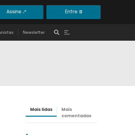
Assine
Entre
unistas
Newsletter
Mais lidas
Mais
Últimas
comentadas
notícias