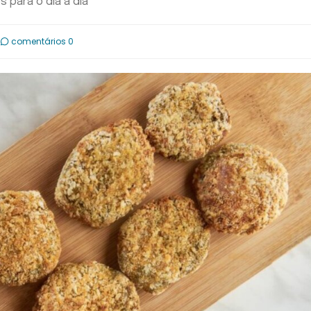
 para o dia a dia
4
comentários 0