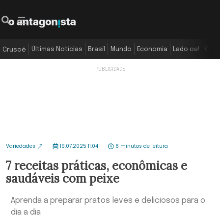
Últimas Notícias
Brasil
Mundo
Economia
Lado oa!
Colu
Crusoé
Variedades
19.07.2025 11:04
6 minutos de leitura
7 receitas práticas, econômicas e
saudáveis com peixe
Aprenda a preparar pratos leves e deliciosos para o
dia a dia