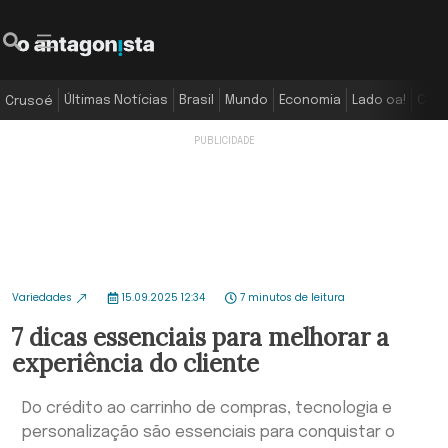
Últimas Notícias
Brasil
Mundo
Economia
Lado oa!
Colu
Crusoé
Variedades
15.09.2025 12:34
7 minutos de leitura
7 dicas essenciais para melhorar a
experiência do cliente
Do crédito ao carrinho de compras, tecnologia e
personalização são essenciais para conquistar o