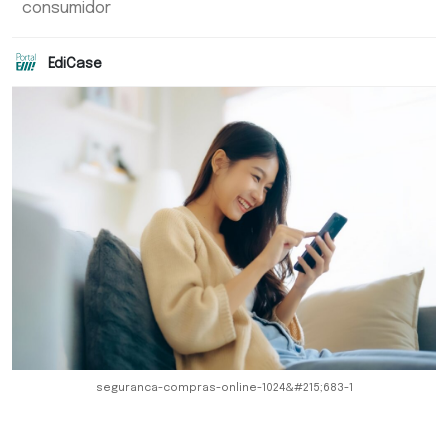
consumidor
EdiCase
seguranca-compras-online-1024&#215;683-1