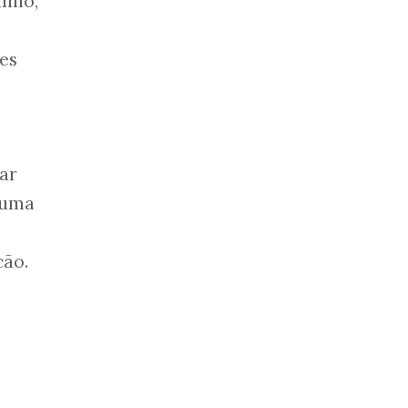
lino,
ses
ar
é uma
cão.