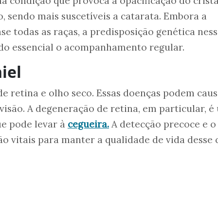
 condição que provoca a opacificação do crista
o, sendo mais suscetíveis a catarata. Embora a
se todas as raças, a predisposição genética nes
ando essencial o acompanhamento regular.
iel
e retina e olho seco. Essas doenças podem caus
visão. A degeneração de retina, em particular, 
ue pode levar à
cegueira.
A detecção precoce e o
 vitais para manter a qualidade de vida desse 