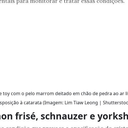
ntais para monitorar e tratar essas condições.
sposição à catarata (Imagem: Lim Tiaw Leong | Shutterstoc
hon frisé, schnauzer e yorksh