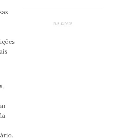
sas
dições
ais
s,
car
da
ário.