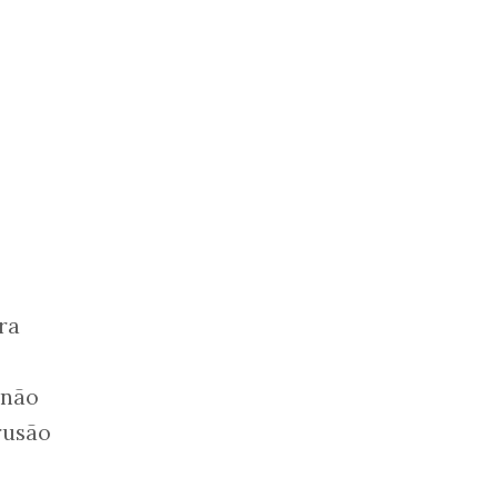
ra
 não
rusão