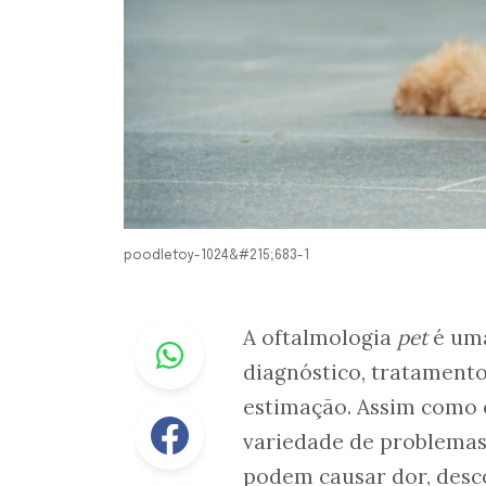
poodletoy-1024&#215;683-1
Whastapp
A oftalmologia
pet
é uma
diagnóstico, tratament
estimação. Assim como
Facebook
variedade de problemas
podem causar dor, desco