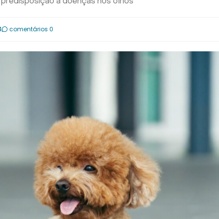
a predisposição a doenças nos olhos
4
comentários 0