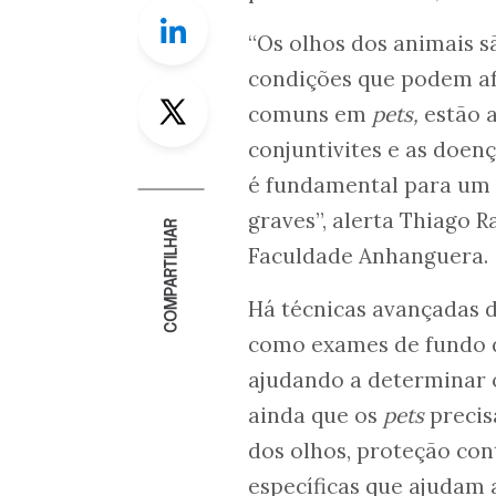
Linkedin
“Os olhos dos animais sã
condições que podem afe
Twitter
comuns em
pets,
estão a
conjuntivites e as doen
é fundamental para um 
graves”, alerta Thiago 
COMPARTILHAR
Faculdade Anhanguera.
Há técnicas avançadas 
como exames de fundo de
ajudando a determinar 
ainda que os
pets
precis
dos olhos, proteção co
específicas que ajudam a