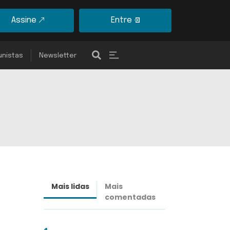
Assine
Entre
unistas
Newsletter
Mais lidas
Mais
Últimas
comentadas
notícias