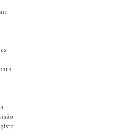
tam
mas
 para
ea
visão
gista