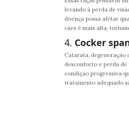
Essas raças possuem uma
levando à perda de visã
doença possa afetar qua
cães é mais alta, torn
4.
Cocker span
Catarata, degeneração d
desconforto e perda de 
condição progressiva q
tratamento adequado são