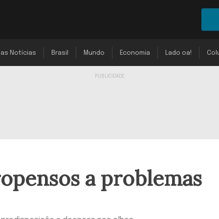
mas Notícias
Brasil
Mundo
Economia
Lado oa!
Col
ropensos a problemas